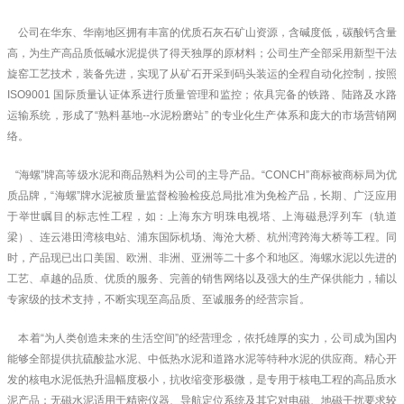
公司在华东、华南地区拥有丰富的优质石灰石矿山资源，含碱度低，碳酸钙含量
高，为生产高品质低碱水泥提供了得天独厚的原材料；公司生产全部采用新型干法
旋窑工艺技术，装备先进，实现了从矿石开采到码头装运的全程自动化控制，按照
ISO9001 国际质量认证体系进行质量管理和监控；依具完备的铁路、陆路及水路
运输系统，形成了“熟料基地--水泥粉磨站” 的专业化生产体系和庞大的市场营销网
络。
“海螺”牌高等级水泥和商品熟料为公司的主导产品。“CONCH”商标被商标局为优
质品牌，“海螺”牌水泥被质量监督检验检疫总局批准为免检产品，长期、广泛应用
于举世瞩目的标志性工程，如：上海东方明珠电视塔、上海磁悬浮列车（轨道
梁）、连云港田湾核电站、浦东国际机场、海沧大桥、杭州湾跨海大桥等工程。同
时，产品现已出口美国、欧洲、非洲、亚洲等二十多个和地区。海螺水泥以先进的
工艺、卓越的品质、优质的服务、完善的销售网络以及强大的生产保供能力，辅以
专家级的技术支持，不断实现至高品质、至诚服务的经营宗旨。
本着“为人类创造未来的生活空间”的经营理念，依托雄厚的实力，公司成为国内
能够全部提供抗硫酸盐水泥、中低热水泥和道路水泥等特种水泥的供应商。精心开
发的核电水泥低热升温幅度极小，抗收缩变形极微，是专用于核电工程的高品质水
泥产品；无磁水泥适用于精密仪器、导航定位系统及其它对电磁、地磁干扰要求较