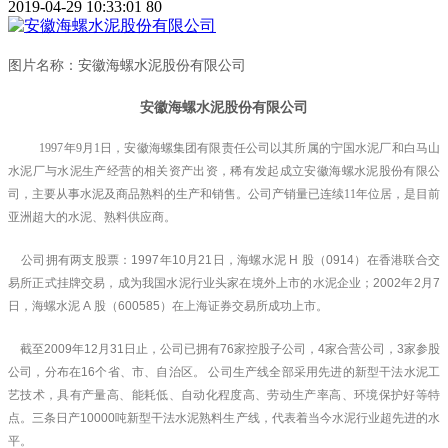
2019-04-29 10:33:01
80
图片名称：安徽海螺水泥股份有限公司
安徽海螺水泥股份有限公司
1997
年9月1日，安徽海螺集团有限责任公司以其所属的宁国水泥厂和白马山
水泥厂与水泥生产经营的相关资产出资，稀有发起成立安徽海螺水泥股份有限公
司，主要从事水泥及商品熟料的生产和销售。公司产销量已连续11年位居，是目前
亚洲超大的水泥、熟料供应商。
公司拥有两支股票：1997年10月21日，海螺水泥 H 股（0914）在香港联合交
易所正式挂牌交易，成为我国水泥行业头家在境外上市的水泥企业；2002年2月7
日，海螺水泥 A 股（600585）在上海证券交易所成功上市。
截至2009年12月31日止，公司已拥有76家控股子公司，4家合营公司，3家参股
公司，分布在16个省、市、自治区。 公司生产线全部采用先进的新型干法水泥工
艺技术，具有产量高、能耗低、自动化程度高、劳动生产率高、环境保护好等特
点。三条日产10000吨新型干法水泥熟料生产线，代表着当今水泥行业超先进的水
平。