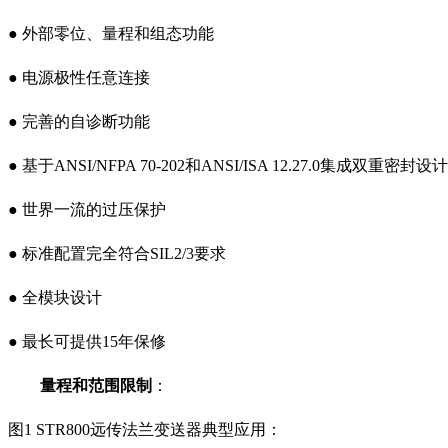
● 外部零位、量程和组态功能
● 电源极性任意连接
● 完善的自诊断功能
● 基于ANSI/NFPA 70-202和ANSI/ISA 12.27.0集成双重密
封设计
● 世界一流的过压保护
● 标准配置完全符合SIL2/3要求
● 全模块设计
● 最长可提供15年保修
量程和范围限制
：
图1 STR800远传法兰变送器
典型应用：